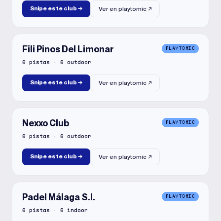
Snipe este club
→
Ver en
playtomic
↗
Fili Pinos Del Limonar
PLAYTOMIC
6
pistas
·
6
outdoor
Snipe este club
→
Ver en
playtomic
↗
Nexxo Club
PLAYTOMIC
6
pistas
·
6
outdoor
Snipe este club
→
Ver en
playtomic
↗
Padel Málaga S.l.
PLAYTOMIC
6
pistas
·
6
indoor