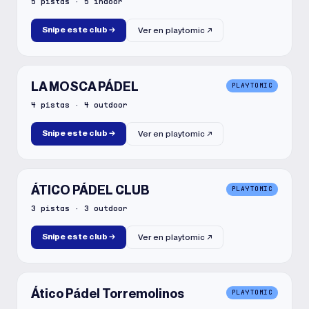
5
pistas
·
5
indoor
Snipe este club
→
Ver en
playtomic
↗
LA MOSCA PÁDEL
PLAYTOMIC
4
pistas
·
4
outdoor
Snipe este club
→
Ver en
playtomic
↗
ÁTICO PÁDEL CLUB
PLAYTOMIC
3
pistas
·
3
outdoor
Snipe este club
→
Ver en
playtomic
↗
Ático Pádel Torremolinos
PLAYTOMIC