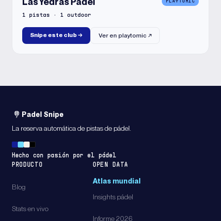
Las Yedras Pádel
PLAYTOMIC
1
pistas
·
1
outdoor
Snipe este club
→
Ver en
playtomic
↗
Padel Snipe
La reserva automática de pistas de pádel.
Hecho con pasión por el pádel
PRODUCTO
OPEN DATA
Atlas mundial
Blog
Insights pádel
Stats en vivo
Informe 2026