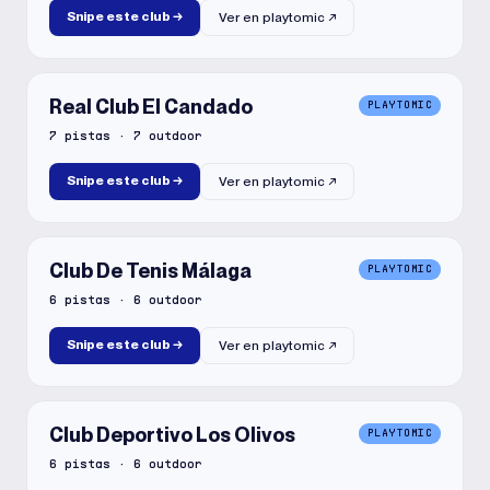
Snipe este club
→
Ver en
playtomic
↗
Real Club El Candado
PLAYTOMIC
7
pistas
·
7
outdoor
Snipe este club
→
Ver en
playtomic
↗
Club De Tenis Málaga
PLAYTOMIC
6
pistas
·
6
outdoor
Snipe este club
→
Ver en
playtomic
↗
Club Deportivo Los Olivos
PLAYTOMIC
6
pistas
·
6
outdoor