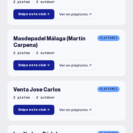
2
pistas
·
2
outdoor
Snipe este club
→
Ver en
playtomic
↗
Masdepadel Málaga (Martín
PLAYTOMIC
Carpena)
2
pistas
·
2
outdoor
Snipe este club
→
Ver en
playtomic
↗
Venta Jose Carlos
PLAYTOMIC
2
pistas
·
2
outdoor
Snipe este club
→
Ver en
playtomic
↗