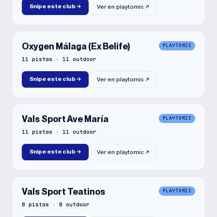
Snipe este club
→
Ver en
playtomic
↗
Oxygen Málaga (Ex Belife)
PLAYTOMIC
11
pistas
·
11
outdoor
Snipe este club
→
Ver en
playtomic
↗
Vals Sport Ave María
PLAYTOMIC
11
pistas
·
11
outdoor
Snipe este club
→
Ver en
playtomic
↗
Vals Sport Teatinos
PLAYTOMIC
8
pistas
·
8
outdoor