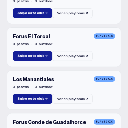
3
pistas
·
3
outdoor
Snipe este club
→
Ver en
playtomic
↗
Forus El Torcal
PLAYTOMIC
3
pistas
·
3
outdoor
Snipe este club
→
Ver en
playtomic
↗
Los Manantiales
PLAYTOMIC
3
pistas
·
3
outdoor
Snipe este club
→
Ver en
playtomic
↗
Forus Conde de Guadalhorce
PLAYTOMIC