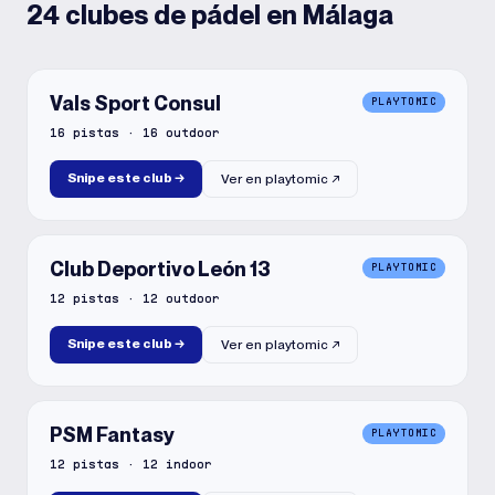
24 clubes de pádel en Málaga
Vals Sport Consul
PLAYTOMIC
16
pistas
·
16
outdoor
Snipe este club
→
Ver en
playtomic
↗
Club Deportivo León 13
PLAYTOMIC
12
pistas
·
12
outdoor
Snipe este club
→
Ver en
playtomic
↗
PSM Fantasy
PLAYTOMIC
12
pistas
·
12
indoor