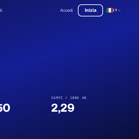
li
Accedi
Inizia
IT
CAMPI / 100K AB.
50
2,29