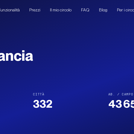
unzionalità
Prezzi
Il mio circolo
FAQ
Blog
Per i circo
rancia
CITTÀ
AB. / CAMPO
332
43 6