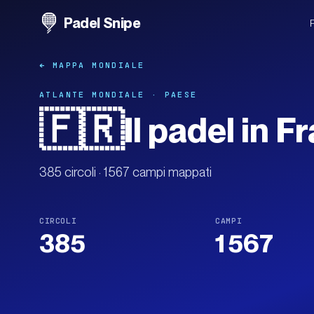
Padel Snipe
F
← MAPPA MONDIALE
ATLANTE MONDIALE · PAESE
🇫🇷
Il padel in F
385 circoli · 1 567 campi mappati
CIRCOLI
CAMPI
385
1 567