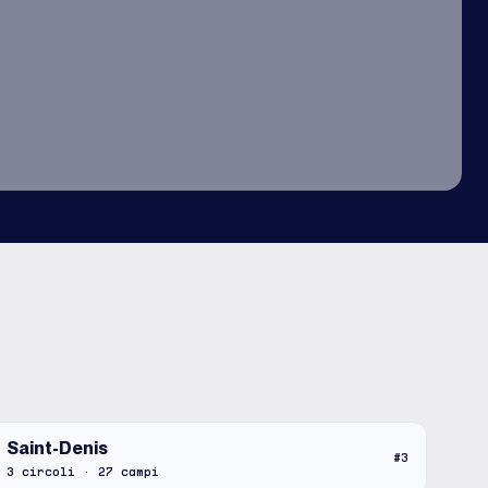
Saint-Denis
#
3
3
circoli
·
27
campi