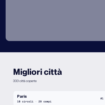
Migliori città
333 città coperte
Paris
#
1
10
circoli
·
29
campi