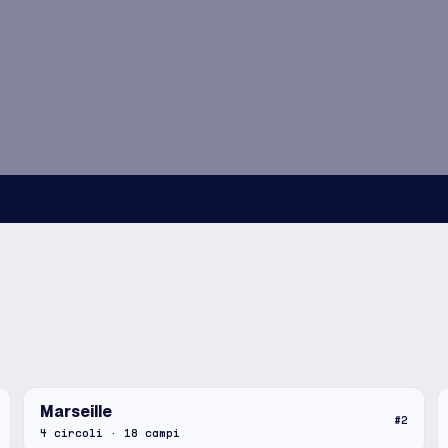
Marseille
#
2
4
circoli
·
18
campi