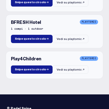
Snipe questo circolo
→
Vedi su
playtomic
↗
BFRESH Hotel
PLAYTOMIC
1
campi
·
1
outdoor
Snipe questo circolo
→
Vedi su
playtomic
↗
Play4Children
PLAYTOMIC
Snipe questo circolo
→
Vedi su
playtomic
↗
Padel Snipe