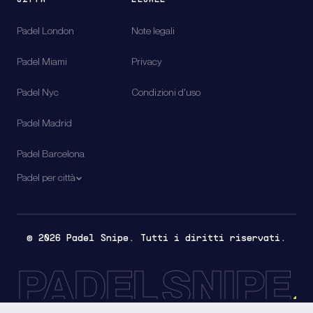
CITTÀ
LEGALE
Padel
London
Note legali
Padel
Miami
Privacy
Padel
Nyc
Condizioni d'uso
Padel
Madrid
Padel
Barcelona
Padel per città
© 2026 Padel Snipe. Tutti i diritti riservati.
PADEL SNIPE