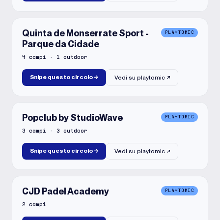
Quinta de Monserrate Sport -
PLAYTOMIC
Parque da Cidade
4
campi
·
1
outdoor
Snipe questo circolo
→
Vedi su
playtomic
↗
Popclub by StudioWave
PLAYTOMIC
3
campi
·
3
outdoor
Snipe questo circolo
→
Vedi su
playtomic
↗
CJD Padel Academy
PLAYTOMIC
2
campi