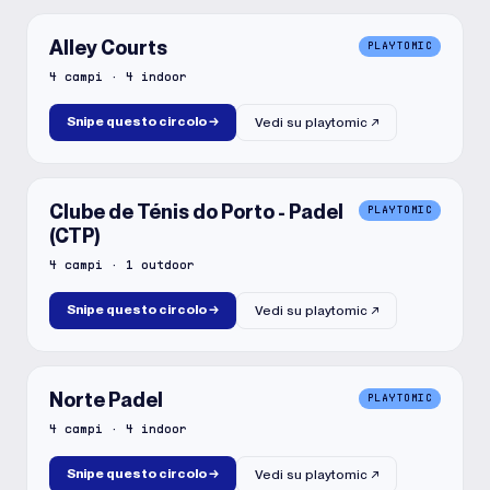
Alley Courts
PLAYTOMIC
4
campi
·
4
indoor
Snipe questo circolo
→
Vedi su
playtomic
↗
Clube de Ténis do Porto - Padel
PLAYTOMIC
(CTP)
4
campi
·
1
outdoor
Snipe questo circolo
→
Vedi su
playtomic
↗
Norte Padel
PLAYTOMIC
4
campi
·
4
indoor
Snipe questo circolo
→
Vedi su
playtomic
↗