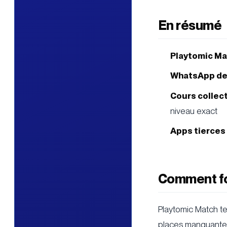
En résumé
Playtomic Ma
WhatsApp de
Cours collect
niveau exact
Apps tierces
Comment fo
Playtomic Match te 
places manquante