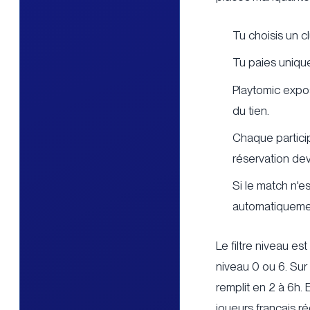
Tu choisis un c
Tu paies unique
Playtomic expo
du tien.
Chaque particip
réservation devi
Si le match n'e
automatiqueme
Le filtre niveau es
niveau 0 ou 6. Sur
remplit en 2 à 6h
joueurs français ré