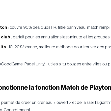
tch
: couvre 90% des clubs FR, filtre par niveau, match rempl
 club
: parfait pour les annulations last-minute et les groupes
ifs
: 10-20€/séance, meilleure méthode pour trouver des par
(GoodGame, Padel Unity) : utiles si tu bouges entre villes ou 
nctionne la fonction Match de Playtom
permet de créer un créneau « ouvert » et de laisser l'algorith
s. Concrètement :