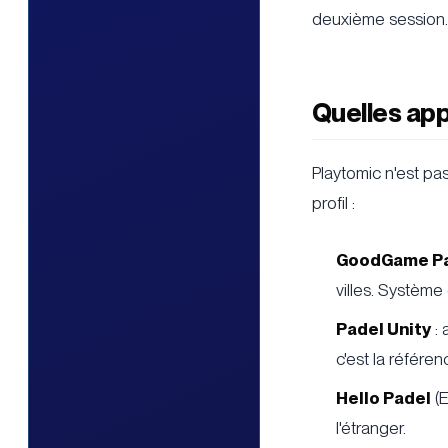
deuxième session.
Quelles app
Playtomic n'est pas
profil :
GoodGame P
villes. Systèm
Padel Unity
: 
c'est la référen
Hello Padel
(E
l'étranger.