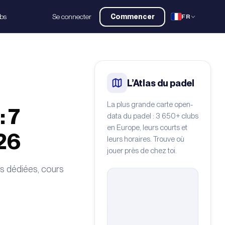
ubs
Se connecter
Commencer
FR
L’Atlas du padel
La plus grande carte open-
: 7
data du padel : 3 650+ clubs
en Europe, leurs courts et
26
leurs horaires. Trouve où
jouer près de chez toi.
s dédiées, cours
César O'neill
/
Pexels