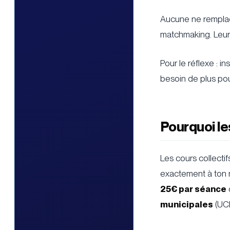
Aucune ne remplac
matchmaking. Leur 
Pour le réflexe : i
besoin de plus po
Pourquoi les
Les cours collecti
exactement à ton niv
25€ par séance
municipales
(UCP