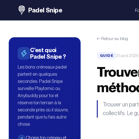
Padel Snipe
Fo
←
Retour au blog
C’est quoi
21 avril 2026
Padel Snipe ?
GUIDE
Trouver
Les bons créneaux padel
partent en quelques
secondes. Padel Snipe
méthod
surveille Playtomic ou
Anybuddy pour toi et
réserve ton terrain à la
Trouver un par
seconde près où il s’ouvre,
collectifs. Le 
pendant que tu fais autre
chose.
Choisis ton créneau et
1