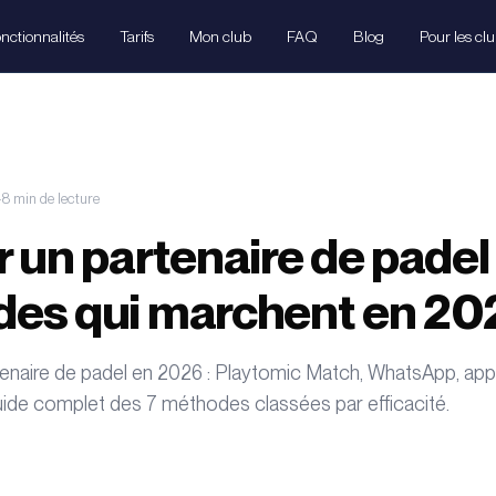
nctionnalités
Tarifs
Mon club
FAQ
Blog
Pour les cl
·
8
min
de lecture
 un partenaire de padel 
es qui marchent en 20
tenaire de padel en 2026 : Playtomic Match, WhatsApp, app
guide complet des 7 méthodes classées par efficacité.