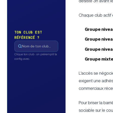
désiste 3h avant l
Chaque club actif 
Groupe nivea
TON CLUB EST
RÉFÉRENCÉ ?
Groupe nivea
Groupe nivea
Clique ton club : on préremplit ta
Groupe mixte
config avec.
L'accès se négocie
exigent une adhési
commerciaux récent
Pour briser la barr
sociable sur le co