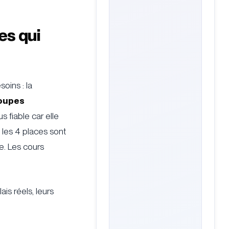
es qui
oins : la
oupes
s fiable car elle
 les 4 places sont
e. Les cours
is réels, leurs