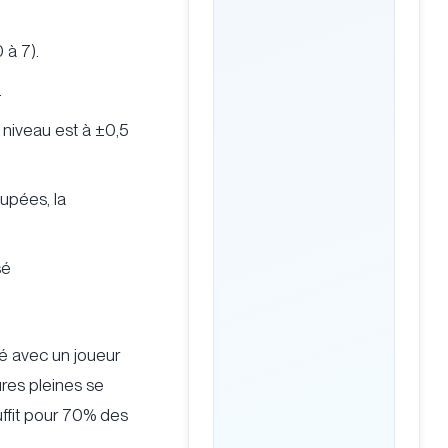
 à 7).
.
 niveau est à ±0,5
upées, la
sé
hé avec un joueur
ures pleines se
ffit pour 70% des