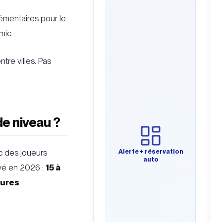
émentaires pour le
mic.
tre villes. Pas
 de niveau ?
Alerte + réservation
ec des joueurs
auto
ervé en 2026 :
15 à
tures