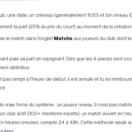
lub, une date, un créneau (généralement 1h30) et ton niveau (0
ment ta part (25% du prix du court) au moment de la création
se le match dans l'onglet
Matchs
aux joueurs du club dont le
ant paie sa part en rejoignant. Dès que les 4 places sont occ
ent définitive.
st pas rempli à l'heure de début, il est annulé et tu es rembour
nt.
t la vraie force du système : un joueur niveau 3 n'est pas matc
 un club actif (300+ membres inscrits), un match ouvert en he
. En heures creuses, compte 24 à 48h. Cette méthode seule su
guliers.