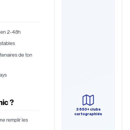
i en 2-48h
 stables
tenaires de ton
pays
ic ?
3 650+ clubs
cartographiés
me remplir les