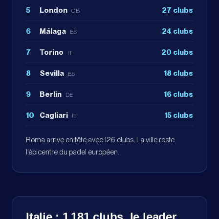
5
London
27
clubs
GB
6
Málaga
24
clubs
ES
7
Torino
20
clubs
IT
8
Sevilla
18
clubs
ES
9
Berlin
16
clubs
DE
10
Cagliari
15
clubs
IT
Roma arrive en tête avec 126 clubs. La ville reste
l'épicentre du padel européen.
Italie : 1 181 clubs, le leader