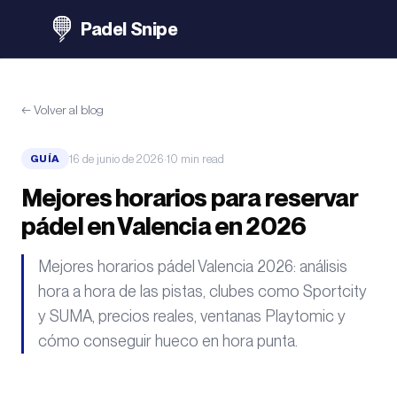
Padel Snipe
←
Volver al blog
16 de junio de 2026
·
10
min
read
GUÍA
Mejores horarios para reservar
pádel en Valencia en 2026
Mejores horarios pádel Valencia 2026: análisis
hora a hora de las pistas, clubes como Sportcity
y SUMA, precios reales, ventanas Playtomic y
cómo conseguir hueco en hora punta.
Célio Júnior
/
Pexels