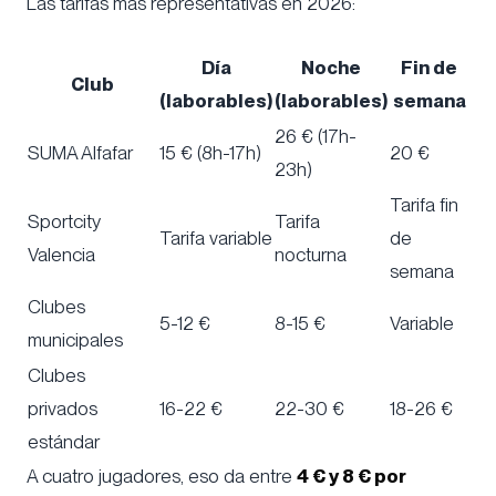
Las tarifas más representativas en 2026:
Día
Noche
Fin de
Club
(laborables)
(laborables)
semana
26 € (17h-
SUMA Alfafar
15 € (8h-17h)
20 €
23h)
Tarifa fin
Sportcity
Tarifa
Tarifa variable
de
Valencia
nocturna
semana
Clubes
5-12 €
8-15 €
Variable
municipales
Clubes
privados
16-22 €
22-30 €
18-26 €
estándar
A cuatro jugadores, eso da entre
4 € y 8 € por