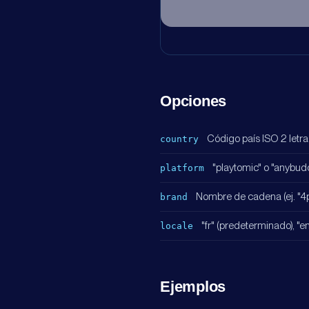
Opciones
Código país ISO 2 letras. 
country
"playtomic" o "anybudd
platform
Nombre de cadena (ej. "4pa
brand
"fr" (predeterminado), "en",
locale
Ejemplos