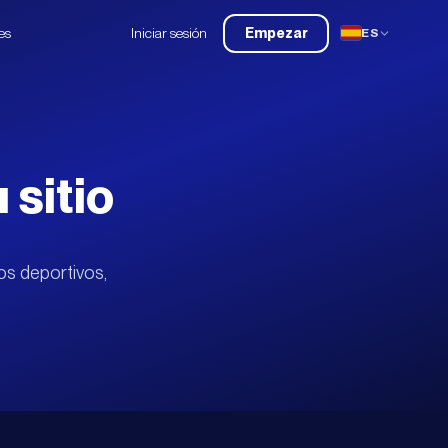
es
Iniciar sesión
Empezar
ES
 sitio
ios deportivos,