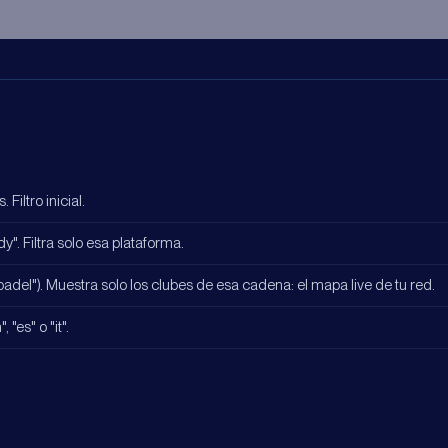
Filtro inicial.
y". Filtra solo esa plataforma.
del"). Muestra solo los clubes de esa cadena: el mapa live de tu red.
 "es" o "it".