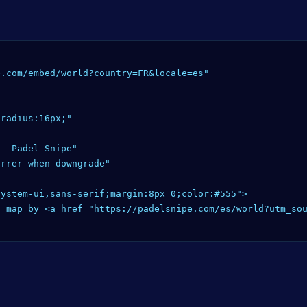
.com/embed/world?country=FR&locale=es"

radius:16px;"

— Padel Snipe"

rrer-when-downgrade"

ystem-ui,sans-serif;margin:8px 0;color:#555">

 map by <a href="https://padelsnipe.com/es/world?utm_sou