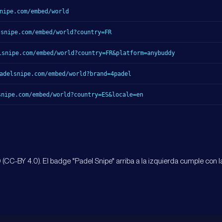
nipe.com
/embed/world
lsnipe.com
/embed/world
?country=FR
lsnipe.com
/embed/world
?country=FR&platform=anybuddy
adelsnipe.com
/embed/world
?brand=4padel
snipe.com
/embed/world
?country=ES&locale=en
(CC-BY 4.0). El badge "Padel Snipe" arriba a la izquierda cumple con la