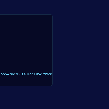
rce=embed&utm_medium=iframe">Padel Snipe</a> — open data