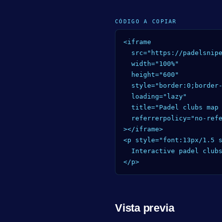
CÓDIGO A COPIAR
<iframe

  src="https://padelsnipe
  width="100%"

  height="600"

  style="border:0;border-
  loading="lazy"

  title="Padel clubs map 
  referrerpolicy="no-refe
></iframe>

<p style="font:13px/1.5 s
  Interactive padel clubs
</p>
Vista previa