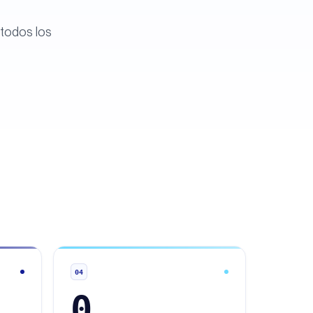
 todos los
04
0