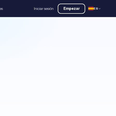
es
Iniciar sesión
Empezar
ES