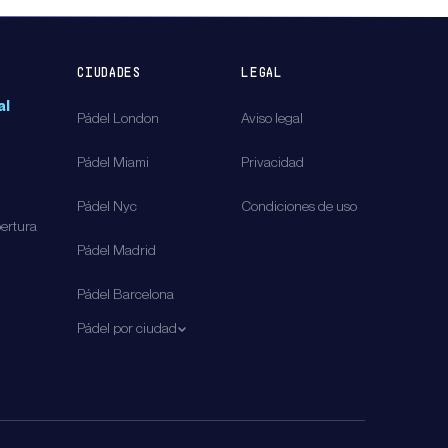
CIUDADES
LEGAL
al
Pádel
London
Aviso legal
Pádel
Miami
Privacidad
Pádel
Nyc
Condiciones de uso
pertura
Pádel
Madrid
Pádel
Barcelona
Pádel por ciudad
d