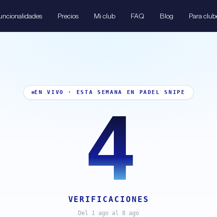
uncionalidades
Precios
Mi club
FAQ
Blog
Para club
EN VIVO
·
ESTA SEMANA EN PADEL SNIPE
4
VERIFICACIONES
Del 1 ago al 8 ago