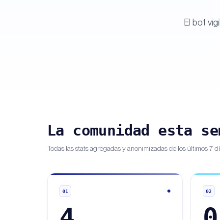
El bot vi
La comunidad esta se
Todas las stats agregadas y anonimizadas de los últimos 7 dí
01
02
4
0