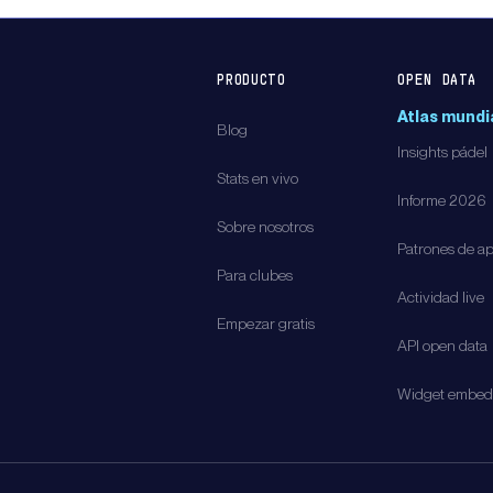
PRODUCTO
OPEN DATA
Atlas mundi
Blog
Insights pádel
Stats en vivo
Informe 2026
Sobre nosotros
Patrones de a
Para clubes
Actividad live
Empezar gratis
API open data
Widget embe