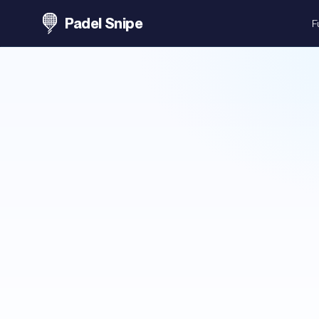
Padel Snipe
F