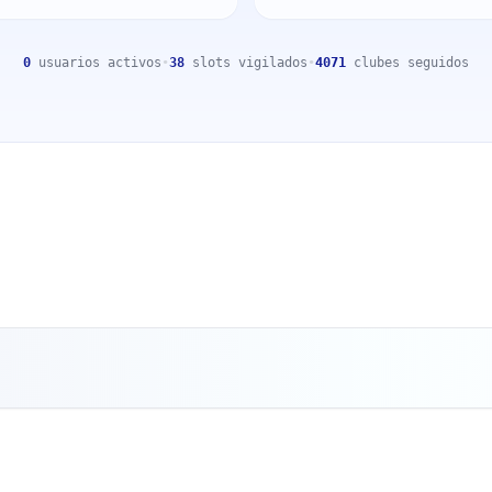
0
usuarios activos
•
38
slots vigilados
•
4071
clubes seguidos