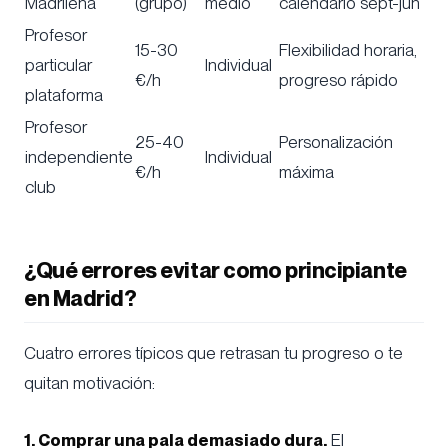
Madrileña
(grupo)
medio
calendario sept-jun
Profesor
15-30
Flexibilidad horaria,
particular
Individual
€/h
progreso rápido
plataforma
Profesor
25-40
Personalización
independiente
Individual
€/h
máxima
club
¿Qué errores evitar como principiante
en Madrid?
Cuatro errores típicos que retrasan tu progreso o te
quitan motivación:
1. Comprar una pala demasiado dura.
El