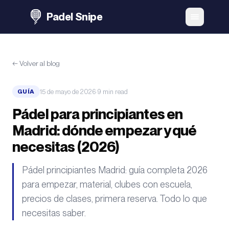
Padel Snipe
←
Volver al blog
15 de mayo de 2026
·
9
min
read
GUÍA
Pádel para principiantes en
Madrid: dónde empezar y qué
necesitas (2026)
Pádel principiantes Madrid: guía completa 2026
para empezar, material, clubes con escuela,
precios de clases, primera reserva. Todo lo que
necesitas saber.